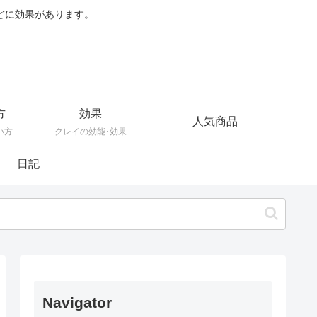
どに効果があります。
方
効果
人気商品
い方
クレイの効能･効果
日記
Navigator