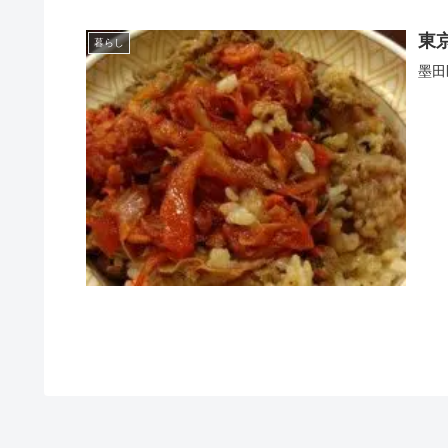
東
暮らし
墨田