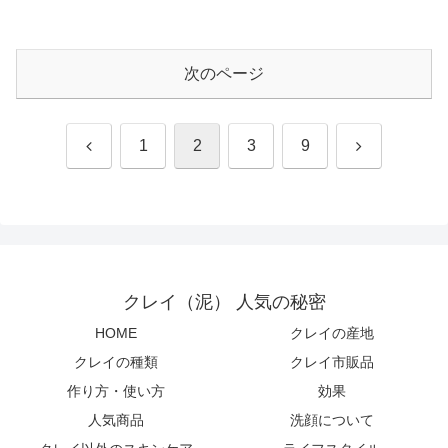
次のページ
前
次
1
2
3
9
へ
へ
クレイ（泥） 人気の秘密
HOME
クレイの産地
クレイの種類
クレイ市販品
作り方・使い方
効果
人気商品
洗顔について