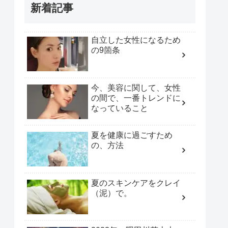
新着記事
自立した女性になるため
の9箇条
今、美容に関して、女性
の間で、一番トレンドに
なっていること
夏を健康に過ごすため
の、方法
夏のスキンケアをクレイ
（泥）で。