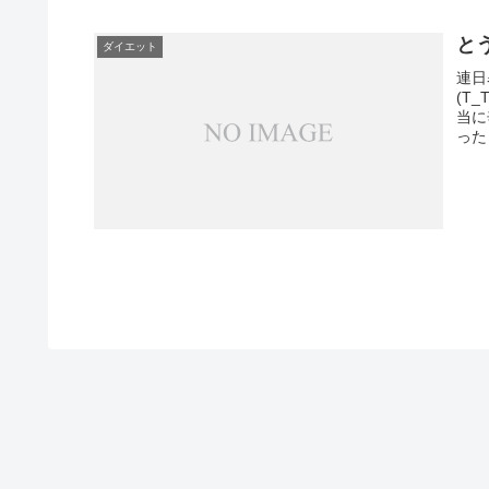
と
ダイエット
連日
(T
当に
った