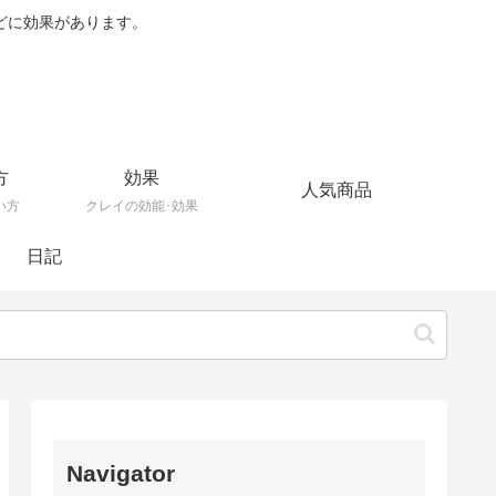
どに効果があります。
方
効果
人気商品
い方
クレイの効能･効果
日記
Navigator