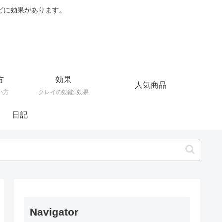
どに効果があります。
方
効果
人気商品
い方
クレイの効能･効果
日記
Navigator