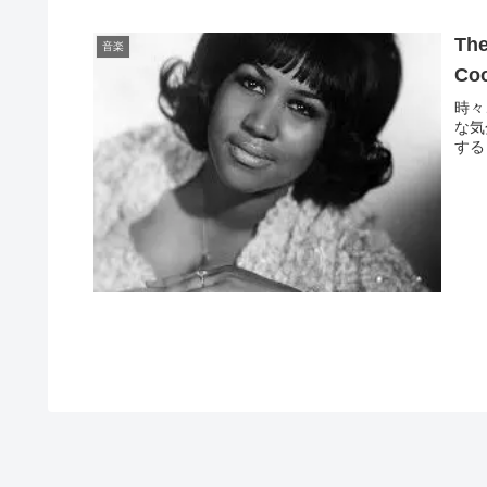
The
音楽
Co
時々
な気
する