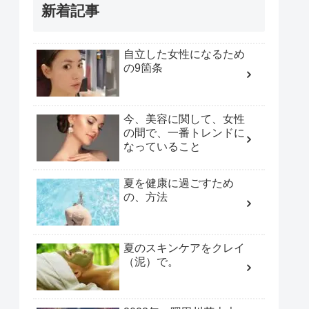
新着記事
自立した女性になるため
の9箇条
今、美容に関して、女性
の間で、一番トレンドに
なっていること
夏を健康に過ごすため
の、方法
夏のスキンケアをクレイ
（泥）で。