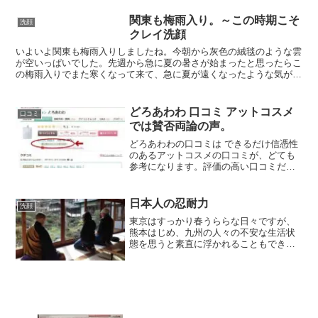
法を簡単説明。
関東も梅雨入り。～この時期こそ
洗顔
クレイ洗顔
いよいよ関東も梅雨入りしましたね。今朝から灰色の絨毯のような雲
が空いっぱいでした。先週から急に夏の暑さが始まったと思ったらこ
の梅雨入りでまた寒くなって来て、急に夏が遠くなったような気がし
ます。昨年末から寒暖の差が激しくなってるなぁと思ってま...
どろあわわ 口コミ アットコスメ
口コミ
では賛否両論の声。
どろあわわの口コミは できるだけ信憑性
のあるアットコスメの口コミが、どても
参考になります。評価の高い口コミだけ
じゃなく、低い口コにも目を通して自分
の肌質の人の声も聞いてみましょう。
日本人の忍耐力
洗顔
東京はすっかり春うららな日々ですが、
熊本はじめ、九州の人々の不安な生活状
態を思うと素直に浮かれることもできま
せん。中国のネットでは被災された人々
が奪い合ったりせず、お互いに助け合
い、規律の中で耐えながら生きる姿に感
嘆の声が上がってます。今の...