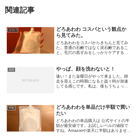
関連記事
どろあわわ コスパという観点か
コスパ
ら見てみた。
どろあわわをコスパからきちんと見てみ
た。普通の石鹸ではなく泥石鹸であるこ
と。毛穴の黒ずみをしっかりケアするこ
とを考えれば、どろあわわのコスパは安
いくらい。
やっぱ、顔を洗わないと！
洗顔
速い！また金曜日がやって来ました。師
走を迎えこの時期になると益々時が加速
してる感じです。私は、後もうちょっと
で帰省できるかと思うとちょっぴりワク
ワク。（田舎好きなもんで）年末に帰る
のが、待ち遠しいですが、この週末には
またお土産大作戦予定。毎...
どろあわわを単品だけ半額で買い
半額
たい
どろあわわの単品購入は 公式サイトの半
額が最安値です。お試しレベルの値段で
すね。Amazonや楽天に半額はありませ
ん。半額で、どろあわわ単品購入する方