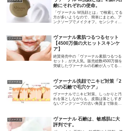
ヴァーナル
鹸にそれぞれの使命。
「ヴァーナル W洗顔とは」で検索してる
方が多いようなので、簡単にまとめ。ア
ンクソープでメイクオフ。センシティブ
ザイフで潤い。
ヴァーナル素肌つるつるセット
ヴァーナル
【4500万個の大ヒットスキンケ
ア】
絶賛発売中の「ヴァーナル素肌つるつる
セット」が大人気。販売総数4500万個を
突破したヴァーナルの石鹸が入ってると
てもお得なセット。
ヴァーナル洗顔でニキビ対策「2
ヴァーナル
つの石鹸で毛穴ケア」
ヴァーナルでニキビ対策。しっかりと汚
れを落としながらも、皮脂は落としすぎ
ないアンクソープの古い角質まで除去す
る能力。
ヴァーナル 石鹸は、敏感肌に大
ヴァーナル
評判です。