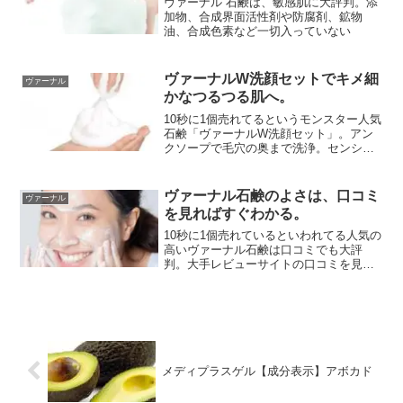
ヴァーナル 石鹸は、敏感肌に大評判。添
加物、合成界面活性剤や防腐剤、鉱物
油、合成色素など一切入っていない
ヴァーナルW洗顔セットでキメ細
ヴァーナル
かなつるつる肌へ。
10秒に1個売れてるというモンスター人気
石鹸「ヴァーナルW洗顔セット」。アン
クソープで毛穴の奥まで洗浄。センシテ
ィブザイフで保湿。
ヴァーナル石鹸のよさは、口コミ
ヴァーナル
を見ればすぐわかる。
10秒に1個売れているといわれてる人気の
高いヴァーナル石鹸は口コミでも大評
判。大手レビューサイトの口コミを見て
みましょう。
メディプラスゲル【成分表示】アボカド