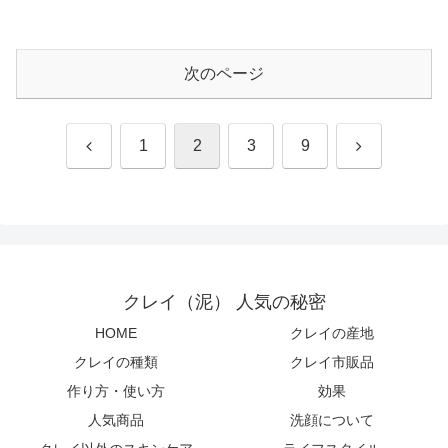
次のページ
前
次
1
2
3
9
へ
へ
クレイ（泥） 人気の秘密
HOME
クレイの産地
クレイの種類
クレイ市販品
作り方・使い方
効果
人気商品
洗顔について