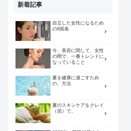
新着記事
自立した女性になるため
の9箇条
今、美容に関して、女性
の間で、一番トレンドに
なっていること
夏を健康に過ごすため
の、方法
夏のスキンケアをクレイ
（泥）で。