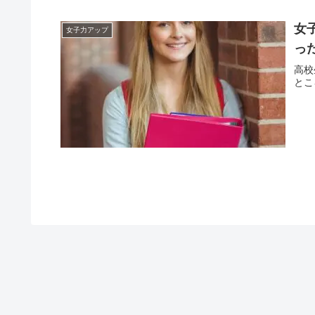
女
女子力アップ
っ
高校
とこ