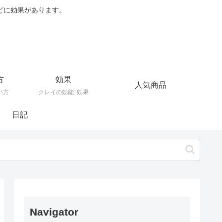
どに効果があります。
方
効果
人気商品
い方
クレイの効能･効果
日記
Navigator