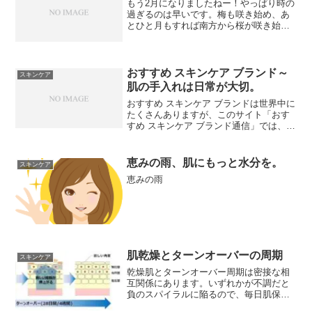
もう2月になりましたねー！やっぱり時の
過ぎるのは早いです。梅も咲き始め、あ
とひと月もすれば南方から桜が咲き始め
ますね。梅は咲いたか、桜はまだかいな♪
の歌の意味がとても良くわかります ^ ^今
日はとても青い空が広がって気持ちのよ
い日和ですね。...
おすすめ スキンケア ブランド～
スキンケア
肌の手入れは日常が大切。
おすすめ スキンケア ブランドは世界中に
たくさんありますが、このサイト「おす
すめ スキンケア ブランド通信」では、日
本国内を中心に、日本人の肌に合ったス
キンケア化粧品などをご紹介していきま
す。日本の土壌は世界でも有数の水大国
恵みの雨、肌にもっと水分を。
スキンケア
です。良質な水で...
恵みの雨
肌乾燥とターンオーバーの周期
スキンケア
乾燥肌とターンオーバー周期は密接な相
互関係にあります。いずれかが不調だと
負のスパイラルに陥るので、毎日肌保水
を心がけましょう。