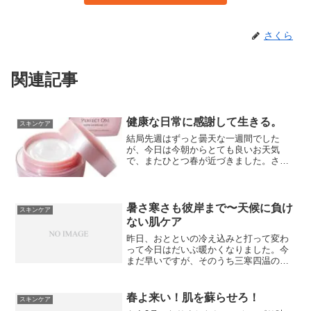
さくら
関連記事
健康な日常に感謝して生きる。
スキンケア
結局先週はずっと曇天な一週間でした
が、今日は今朝からとても良いお天気
で、またひとつ春が近づきました。さ
ん、週末はいかがお過ごしでしたか？私
は土日2日続けてジムで汗をかいたのでと
っても調子がいいです（筋肉痛ですが
^^）この時期テレビを見てい...
暑さ寒さも彼岸まで〜天候に負け
スキンケア
ない肌ケア
昨日、おとといの冷え込みと打って変わ
って今日はだいぶ暖かくなりました。今
まだ早いですが、そのうち三寒四温の時
期が来るのかしら、なんて思っちゃいま
した(^^)寒い寒いと思ってるうちに、いつ
の間にか梅が咲き、桜の咲く季節へと移
春よ来い！ 肌を蘇らせろ！
スキンケア
り変わっていきます...