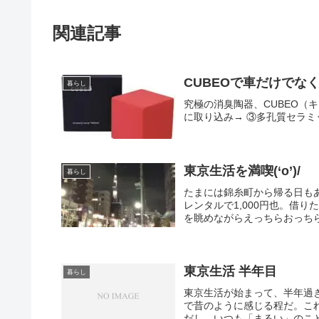
関連記事
CUBEOで車だけでな
暮らし
究極の消臭陶器、CUBEO（
に取り込み→ ③多孔質セラ
東京生活を満喫(‘o’)/
暮らし
たまには錦糸町から帰る日もあ
レンタルで1,000円也。借
を眺めながらえっちらおっちら
東京生活 半年目
暮らし
東京生活が始まって、半年過
で昔のように感じる程だ。こ
だし。いつも「まるい」のこと