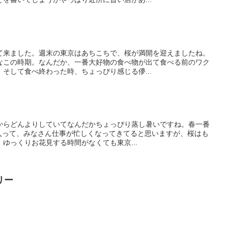
て来ました。週末の東京はあちこちで、桜が満開を迎えましたね。
なこの時期。なんだか、一番大好物の食べ物が出て食べる前のワク
そして食べ終わった時、ちょっぴり感じる儚...
からどんよりしていてなんだかちょっぴり蒸し暑いですね。春一番
に入って、みなさん仕事が忙しくなってきてると思いますが、桜はも
ゆっくりお花見する時間がなくても東京...
リー