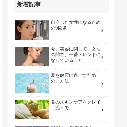
新着記事
自立した女性になるため
の9箇条
今、美容に関して、女性
の間で、一番トレンドに
なっていること
夏を健康に過ごすため
の、方法
夏のスキンケアをクレイ
（泥）で。