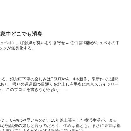
く家中どこでも消臭
キュベオ）。①触媒が臭いを引き寄せ→ ②白雲陶器がキュベオの中
ミックが無臭化する。
る。錦糸町下車の楽しみはTSUTAYA。4本新作、準新作で1週間
りたあと、帰りの道道四つ目通りを北上し左手奥に東京スカイツリー
、このブログを書きながら歩く。...
ぎた。いやはや早いものだ。15年以上暮らした横浜生活が、まる
れが光陰矢の如しと言うのだろう。住めば都とも。まさに東京は都
を書いてしまうがやっぱり近所に旨い店があ...