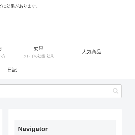
どに効果があります。
方
効果
人気商品
い方
クレイの効能･効果
日記
Navigator