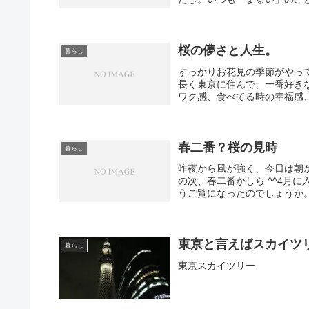
桜の儚さと人生。
暮らし
すっかりお花見の季節がやっ
長く東京に住んで、一番好き
ワク感、食べてる時の幸福感、
春二番？桜の見時
暮らし
昨夜から風が強く、今日は朝
の次、春二番かしら ^^4月
うご覧になったのでしょうか。
東京と言えばスカイツ
暮らし
東京スカイツリー