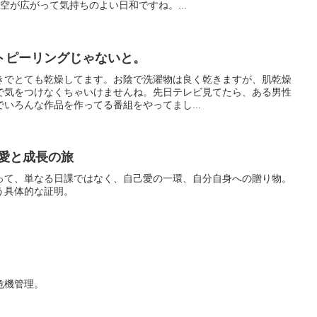
い空が広がって気持ちのよい日和ですね。...
トピーリングじゃないと。
きでとても乾燥してます。お陰で洗濯物は良く乾きますが、肌乾燥
で気をつけなくちゃいけませんね。先日テレビ見てたら、ある男性
いろんな作品を作ってる番組をやってまし...
己愛と成長の旅
って、単なる日課ではなく、自己愛の一環、自分自身への贈り物。
う具体的な証明。
危機管理。