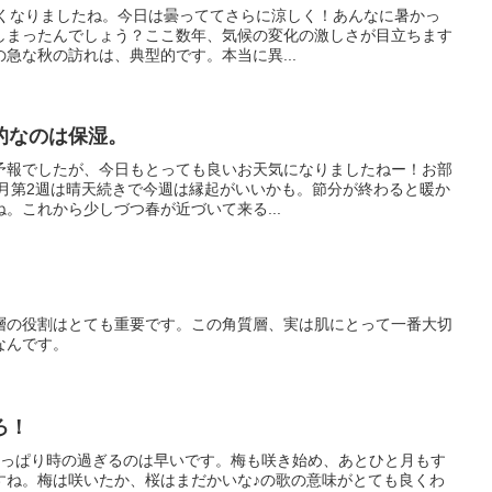
涼しくなりましたね。今日は曇っててさらに涼しく！あんなに暑かっ
しまったんでしょう？ここ数年、気候の変化の激しさが目立ちます
急な秋の訪れは、典型的です。本当に異...
的なのは保湿。
予報でしたが、今日もとっても良いお天気になりましたねー！お部
)2月第2週は晴天続きで今週は縁起がいいかも。節分が終わると暖か
。これから少しづつ春が近づいて来る...
層の役割はとても重要です。この角質層、実は肌にとって一番大切
なんです。
ろ！
やっぱり時の過ぎるのは早いです。梅も咲き始め、あとひと月もす
すね。梅は咲いたか、桜はまだかいな♪の歌の意味がとても良くわ