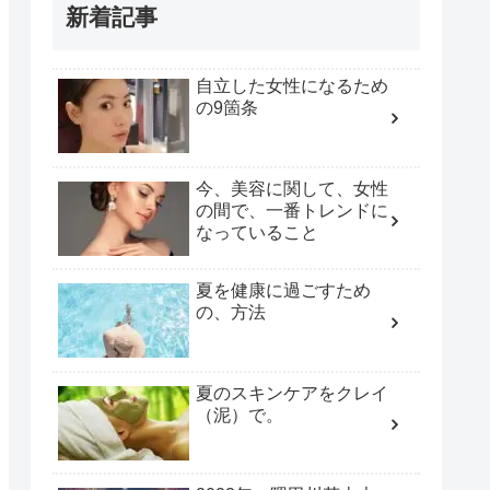
新着記事
自立した女性になるため
の9箇条
今、美容に関して、女性
の間で、一番トレンドに
なっていること
夏を健康に過ごすため
の、方法
夏のスキンケアをクレイ
（泥）で。