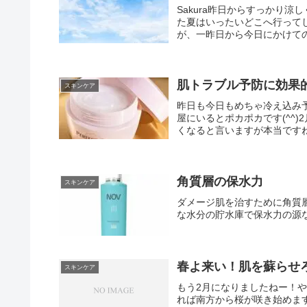
Sakura昨日からすっかり
た夏はいったいどこへ行って
が、一昨日から今日にかけての
肌トラブル予防に効果
スキンケア
昨日も今日もめちゃ冷え込み
屋にいるとポカポカです(^^
くなると言いますが本当ですね
角質層の保水力
スキンケア
ダメージ肌を治すために角質
な水分の貯水庫で保水力の源
春よ来い！ 肌を蘇らせ
スキンケア
もう2月になりましたねー！
れば南方から桜が咲き始めま