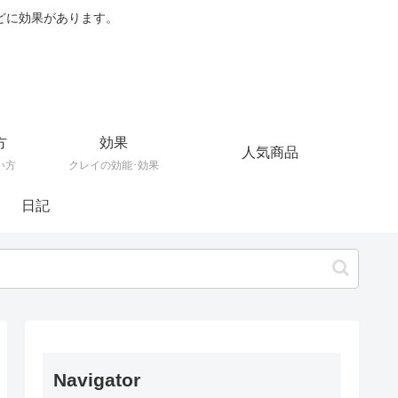
どに効果があります。
方
効果
人気商品
い方
クレイの効能･効果
日記
Navigator