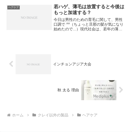
群、ビタミンD、ビタミンE、鉄分、亜
鉛、セレン、マグネシウム、オメガ3系･6
若ハゲ、薄毛は放置すると今後は
ヘアケア
系脂肪酸。
もっと加速する？
今日は男性のための育毛に関して、男性
口調で ^^（ちょっと旦那の髪が気になり
始めたので...）現代社会は、若年の薄毛
年齢がどんどん若くなってきている気が
する。これは間違いなく、どんどんスピ
ードアップしている社会とどんどん人間
関係の距離が広が...
インチョンアジア大会
秋 太る 理由
ホーム
クレイ以外の製品
ヘアケア