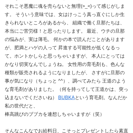
それこそ悪魔に魂を売らないと無理(>_<)って感じがしま
す。 そういう意味では、女はけっこう真っ直ぐにしか生
きられないところがあるから、 組織で働く旦那たちは、
本当にご苦労様！と思ったりします。 最近、ウチの旦那
の悩みが、実は薄毛。 何かの本で読んだことがあります
が、肥満とハゲの人って 昇進する可能性が低くなるっ
て。ホントかしらと思っちゃいますが、 本人にとっては
かなり切実なんでしょうね。 女性用の育毛剤も、色んな
種類が販売されるようになりましたが、 さすがに旦那の
事が気になり（ちょっと ^^）、調べてみたら 王道のよう
な育毛剤がありました。（何を持ってして王道かは、突っ
込まないでくださいね）
BUBKA
という育毛剤。なんだか
私の世代だと、
棒高跳びのブブカを連想しちゃいますが（笑）
そんなこんなでお給料日、こそっとプレゼントしたら素直