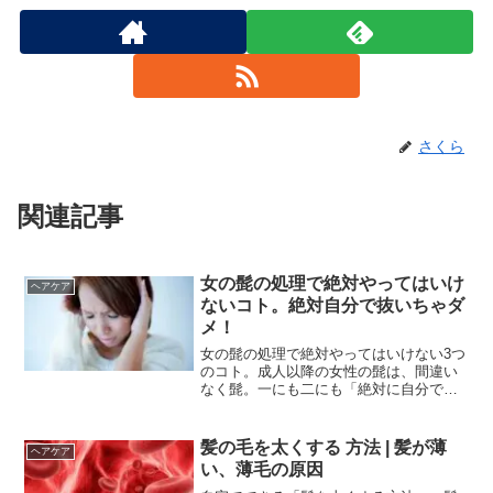
さくら
関連記事
女の髭の処理で絶対やってはいけ
ヘアケア
ないコト。絶対自分で抜いちゃダ
メ！
女の髭の処理で絶対やってはいけない3つ
のコト。成人以降の女性の髭は、間違い
なく髭。一にも二にも「絶対に自分で抜
いちゃダメ」
髪の毛を太くする 方法 | 髪が薄
ヘアケア
い、薄毛の原因