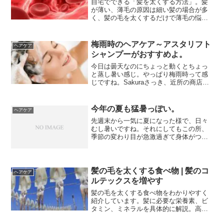
自宅でできる「髪を太くする方法」。髪
が薄い、薄毛の原因は細い髪の場合が多
く、髪の毛を太くするだけで薄毛の悩み
はかなり解消。男女とも細い髪の原因は
血行不良と栄養不足。食べ物･育毛剤･シ
ャンプーを見直し、FAGAはDHT対策を。
梅雨時のヘアケア～アスタリフト
ヘアケア
シャンプーがおすすめよ。
今日は曇天なのにちょっと動くとちょっ
と蒸し暑い感じ。やっぱり梅雨時って感
じですね。Sakuraさっき、近所の商店街
でお買い物に行ってきたんですが、お惣
菜屋さんでキンピラゴボウを買おうとし
たとき、うっかり『チンピラください
今年の夏も猛暑っぽい。
ヘアケア
っ！！』って、大きな...
先週末から一気に夏になった様で、日々
むし暑いですね。それにしてもこの所、
季節の変わり目が急激過ぎて身体がつい
て行くのが大変です。私はこの暑さのせ
いか、ちょっとぐったり気味です。みな
さんは、大丈夫ですか？汗が多くなるこ
の時期こそ汗かきの人なら...
髪の毛を太くする食べ物 | 髪のコ
ヘアケア
ルテックスを増やす
髪の毛を太くする食べ物をわかりやすく
紹介しています。髪に必要な栄養素、ビ
タミン、ミネラルを具体的に解説。高タ
ンパク質食材、ビタミンA、ビタミンB