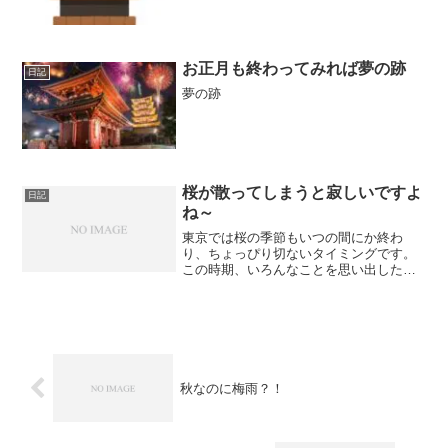
お正月も終わってみれば夢の跡
日記
夢の跡
桜が散ってしまうと寂しいですよ
日記
ね～
東京では桜の季節もいつの間にか終わ
り、ちょっぴり切ないタイミングです。
この時期、いろんなことを思い出したり
して、久しぶりに 学生時代のことを思い
出したりしてます。もう4月になり、みな
さん、仕事忙しくなってる時期ですよ
ね。桜の時期は寒暖差が激...
秋なのに梅雨？！