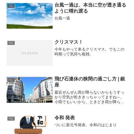
台風一過は、本当に空が透き通る
日記
ように晴れ渡る
台風一過
クリスマス！
日記
今年もやって来るクリスマス。でもこの
時期って気持ち複雑。
飛び石連休の狭間の過ごし方 | 銀
日記
座
最近ぜんぜん雨が降らないからもうすっ
かり空気が乾ききっちゃってますね～。
小雨でもいいから、ときどき雨が降らな
いと...と感じます。今日は飛び石連休の
間のせいか、外を歩く人々の雰囲気がち
ょっと違うような気がします。休みをと
令和 発表
日記
った人が多いのか、い...
ついに新元号発表、令和のはじまり